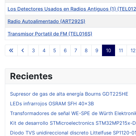
Los Detectores Usados en Radios Antiguos (1) (TEL01
Radio Autoalimentado (ART292S)
Transmisor Portatil de FM (TEL016S)
Articles
3
4
5
6
7
8
9
10
11
12
Recientes
Supresor de gas de alta energía Bourns GDT225HE
LEDs infrarrojos OSRAM SFH 40x3B
Transformadores de señal WE-SPE de Würth Elektroni
Kit de desarrollo STMicroelectronics STM32MP215x-
Diodo TVS unidireccional discreto Littelfuse SP1120-