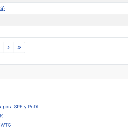
2S)
k para SPE y PoDL
DK
01WTG