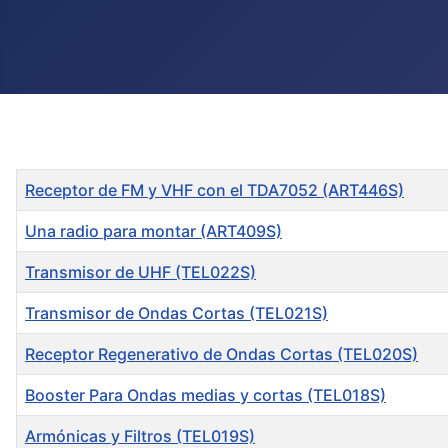
Title
Receptor de FM y VHF con el TDA7052 (ART446S)
Una radio para montar (ART409S)
Transmisor de UHF (TEL022S)
Transmisor de Ondas Cortas (TEL021S)
Receptor Regenerativo de Ondas Cortas (TEL020S)
Booster Para Ondas medias y cortas (TEL018S)
Armónicas y Filtros (TEL019S)