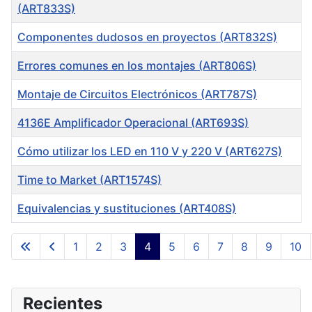
(ART833S)
Componentes dudosos en proyectos (ART832S)
Errores comunes en los montajes (ART806S)
Montaje de Circuitos Electrónicos (ART787S)
4136E Amplificador Operacional (ART693S)
Cómo utilizar los LED en 110 V y 220 V (ART627S)
Time to Market (ART1574S)
Equivalencias y sustituciones (ART408S)
Articles
1
2
3
4
5
6
7
8
9
10
Page 4 of 16
Recientes