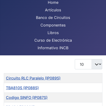
Home
Artículos
Banco de Circuitos
Componentes
Libros
Curso de Electrónica
Informativo INCB
Display #
Title
Circuito RLC Paralelo (IP089S)
TBA810S (IP088S)
Codigo SINFO (IP087S)