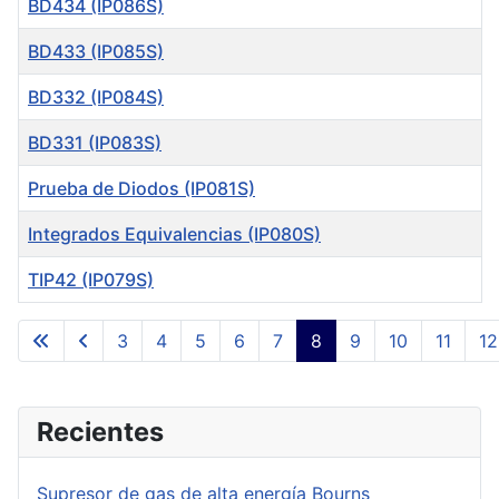
BD434 (IP086S)
BD433 (IP085S)
BD332 (IP084S)
BD331 (IP083S)
Prueba de Diodos (IP081S)
Integrados Equivalencias (IP080S)
TIP42 (IP079S)
Articles
3
4
5
6
7
8
9
10
11
12
Page 8 of 16
Recientes
Supresor de gas de alta energía Bourns