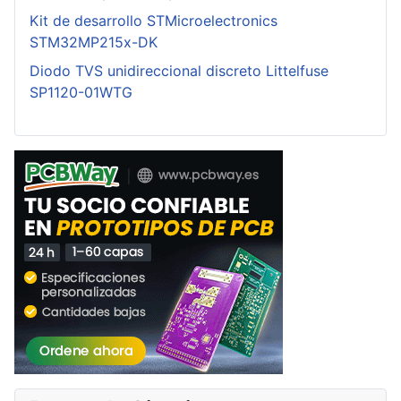
Kit de desarrollo STMicroelectronics
STM32MP215x-DK
Diodo TVS unidireccional discreto Littelfuse
SP1120-01WTG