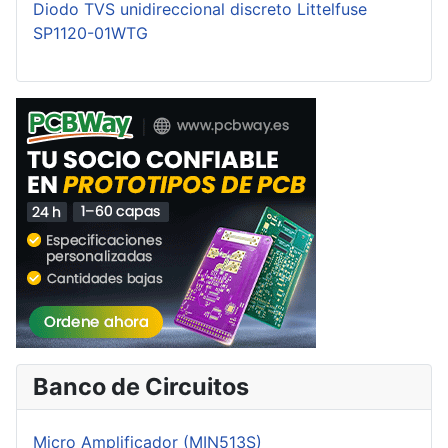
Diodo TVS unidireccional discreto Littelfuse
SP1120-01WTG
Banco de Circuitos
Micro Amplificador (MIN513S)