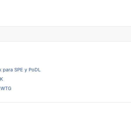
k para SPE y PoDL
DK
01WTG