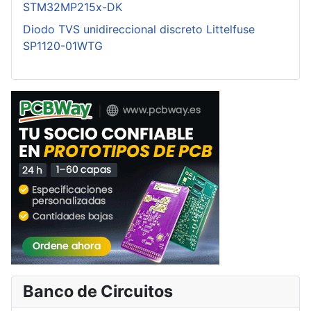
STM32MP215x-DK
Diodo TVS unidireccional discreto Littelfuse
SP1120-01WTG
Banco de Circuitos