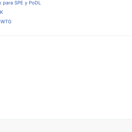
k para SPE y PoDL
DK
01WTG