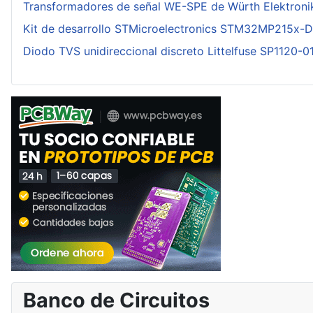
Transformadores de señal WE-SPE de Würth Elektroni
Kit de desarrollo STMicroelectronics STM32MP215x-
Diodo TVS unidireccional discreto Littelfuse SP1120-
Banco de Circuitos