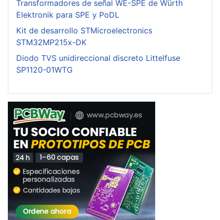
Transformadores de señal WE-SPE de Würth
Elektronik para SPE y PoDL
Kit de desarrollo STMicroelectronics
STM32MP215x-DK
Diodo TVS unidireccional discreto Littelfuse
SP1120-01WTG