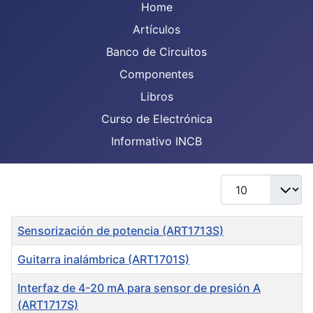
Home
Artículos
Banco de Circuitos
Componentes
Libros
Curso de Electrónica
Informativo INCB
Display #
Title
Sensorización de potencia (ART1713S)
Guitarra inalámbrica (ART1701S)
Interfaz de 4-20 mA para sensor de presión A
(ART1717S)