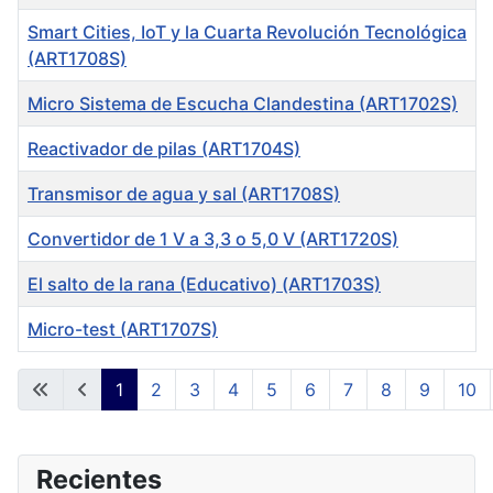
Smart Cities, IoT y la Cuarta Revolución Tecnológica
(ART1708S)
Micro Sistema de Escucha Clandestina (ART1702S)
Reactivador de pilas (ART1704S)
Transmisor de agua y sal (ART1708S)
Convertidor de 1 V a 3,3 o 5,0 V (ART1720S)
El salto de la rana (Educativo) (ART1703S)
Micro-test (ART1707S)
Articles
1
2
3
4
5
6
7
8
9
10
Page 1 of 136
Recientes