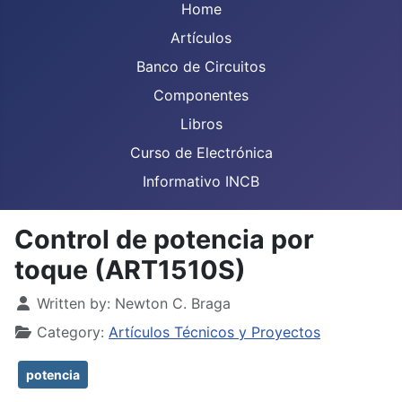
Home
Artículos
Banco de Circuitos
Componentes
Libros
Curso de Electrónica
Informativo INCB
Control de potencia por
toque (ART1510S)
Details
Written by:
Newton C. Braga
Category:
Artículos Técnicos y Proyectos
potencia