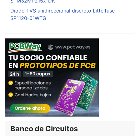
STM32MP215x-DK
Diodo TVS unidireccional discreto Littelfuse
SP1120-01WTG
Banco de Circuitos