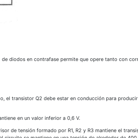
o de diodos en contrafase permite que opere tanto con corr
ado, el transistor Q2 debe estar en conducción para producir
tiene en un valor inferior a 0,6 V.
ivisor de tensión formado por R1, R2 y R3 mantiene el transi
l circuito se mantiene en una tensión de alrededor de 400