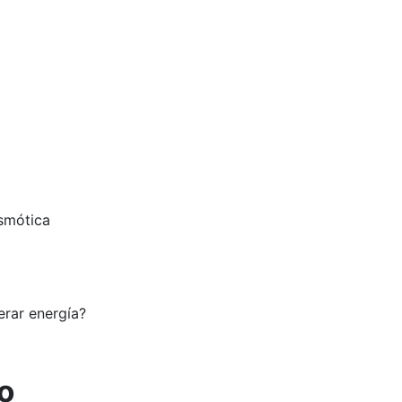
osmótica
rar energía?
o