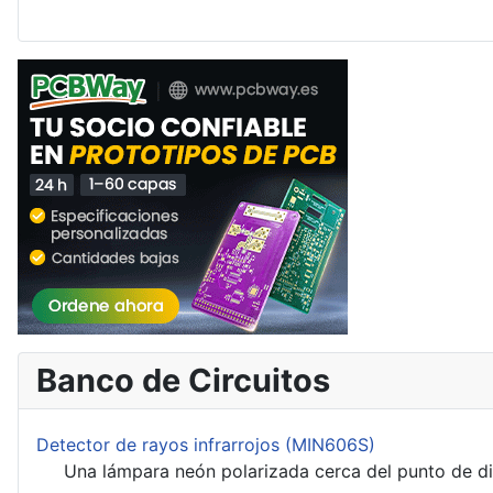
Banco de Circuitos
Detector de rayos infrarrojos (MIN606S)
Una lámpara neón polarizada cerca del punto de disp