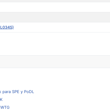
(EL034S)
k para SPE y PoDL
DK
01WTG