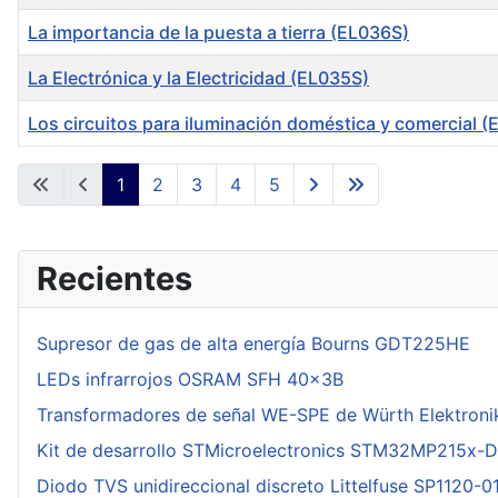
La importancia de la puesta a tierra (EL036S)
La Electrónica y la Electricidad (EL035S)
Los circuitos para iluminación doméstica y comercial 
Articles
1
2
3
4
5
Recientes
Supresor de gas de alta energía Bourns GDT225HE
LEDs infrarrojos OSRAM SFH 40x3B
Transformadores de señal WE-SPE de Würth Elektroni
Kit de desarrollo STMicroelectronics STM32MP215x-
Diodo TVS unidireccional discreto Littelfuse SP1120-