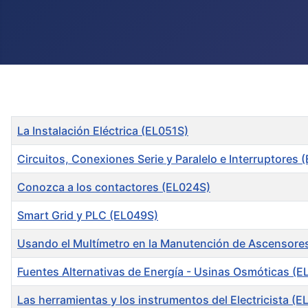
Title
La Instalación Eléctrica (EL051S)
Circuitos, Conexiones Serie y Paralelo e Interruptores 
Conozca a los contactores (EL024S)
Smart Grid y PLC (EL049S)
Usando el Multímetro en la Manutención de Ascensore
Fuentes Alternativas de Energía - Usinas Osmóticas (
Las herramientas y los instrumentos del Electricista (E