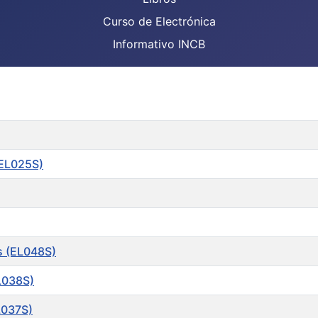
Curso de Electrónica
Informativo INCB
(EL025S)
s (EL048S)
EL038S)
L037S)