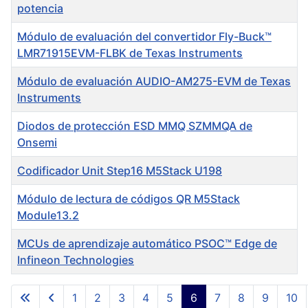
potencia
Módulo de evaluación del convertidor Fly-Buck™
LMR71915EVM-FLBK de Texas Instruments
Módulo de evaluación AUDIO-AM275-EVM de Texas
Instruments
Diodos de protección ESD MMQ SZMMQA de
Onsemi
Codificador Unit Step16 M5Stack U198
Módulo de lectura de códigos QR M5Stack
Module13.2
MCUs de aprendizaje automático PSOC™ Edge de
Infineon Technologies
Articles
1
2
3
4
5
6
7
8
9
10
Page 6 of 122