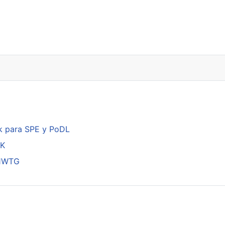
k para SPE y PoDL
DK
01WTG