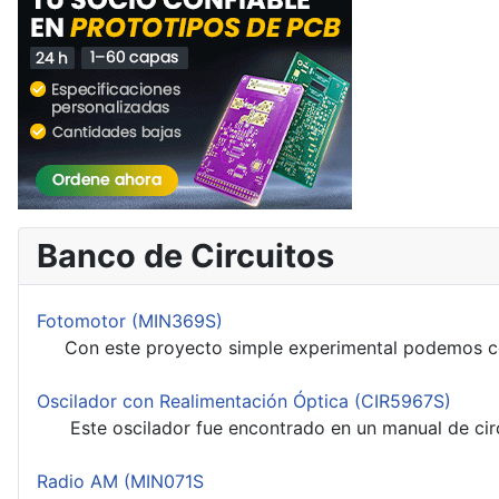
Banco de Circuitos
Fotomotor (MIN369S)
Con este proyecto simple experimental podemos contro
Oscilador con Realimentación Óptica (CIR5967S)
Este oscilador fue encontrado en un manual de circu
Radio AM (MIN071S