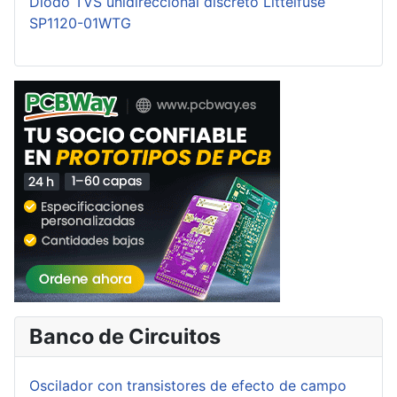
Diodo TVS unidireccional discreto Littelfuse
SP1120-01WTG
Banco de Circuitos
Oscilador con transistores de efecto de campo