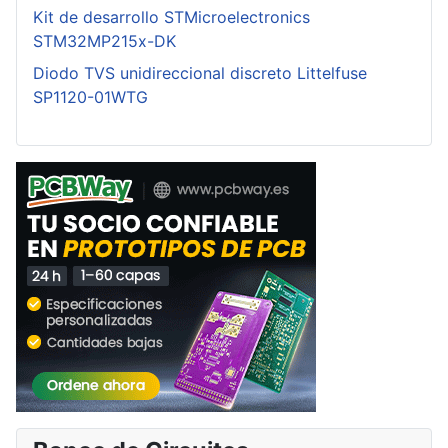
Kit de desarrollo STMicroelectronics
STM32MP215x-DK
Diodo TVS unidireccional discreto Littelfuse
SP1120-01WTG