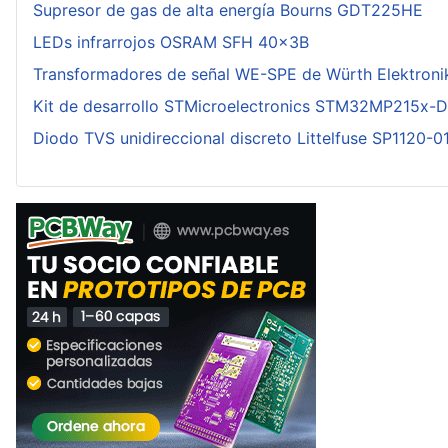
Supresor de gas de alta energía Bourns GDT225HE
LEDs infrarrojos OSRAM SFH 40x3B
Transformadores de señal WE-SPE de Würth Elektroni
Kit de desarrollo STMicroelectronics STM32MP215x-
Diodo TVS unidireccional discreto Littelfuse SP1120-