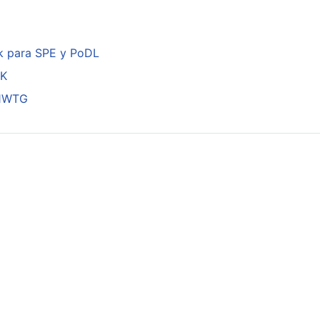
k para SPE y PoDL
DK
01WTG