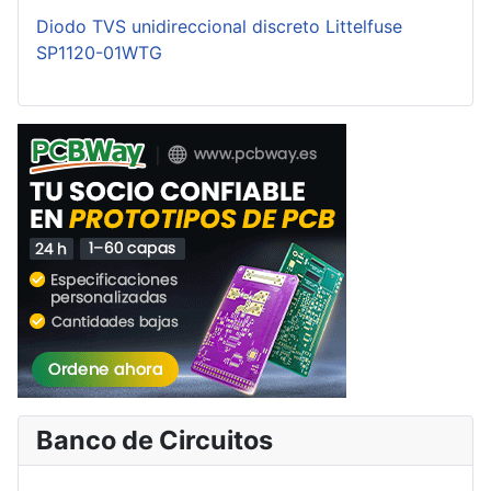
Diodo TVS unidireccional discreto Littelfuse
SP1120-01WTG
Banco de Circuitos