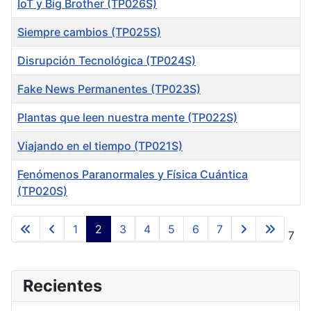
IoT y Big Brother (TP026S)
Siempre cambios (TP025S)
Disrupción Tecnológica (TP024S)
Fake News Permanentes (TP023S)
Plantas que leen nuestra mente (TP022S)
Viajando en el tiempo (TP021S)
Fenómenos Paranormales y Física Cuántica
(TP020S)
Articles
1
2
3
4
5
6
7
Page 2 of 7
Recientes