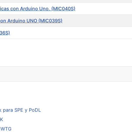
ticas con Arduino Uno. (MIC040S)
s con Arduino UNO (MIC039S)
036S)
k para SPE y PoDL
DK
01WTG