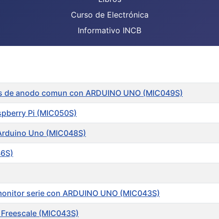
Curso de Electrónica
Informativo INCB
ntos de anodo comun con ARDUINO UNO (MIC049S)
spberry Pi (MIC050S)
 Arduino Uno (MIC048S)
46S)
y monitor serie con ARDUINO UNO (MIC043S)
 Freescale (MIC043S)