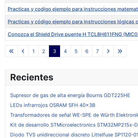
Practicas y codigo ejemplo para instrucciones matema
Practicas y código ejemplo para instrucciones lógica
Conozca el Shield Drive puente H TCL8H611FNG (MIC
Articles
1
2
3
4
5
6
7
Recientes
Supresor de gas de alta energía Bourns GDT225HE
LEDs infrarrojos OSRAM SFH 40x3B
Transformadores de señal WE-SPE de Würth Elektroni
Kit de desarrollo STMicroelectronics STM32MP215x-
Diodo TVS unidireccional discreto Littelfuse SP1120-