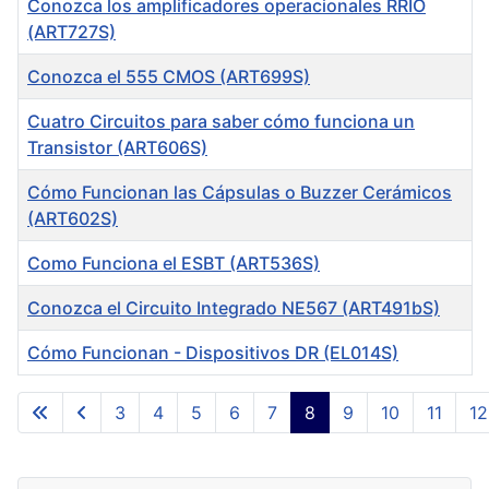
Conozca los amplificadores operacionales RRIO
(ART727S)
Conozca el 555 CMOS (ART699S)
Cuatro Circuitos para saber cómo funciona un
Transistor (ART606S)
Cómo Funcionan las Cápsulas o Buzzer Cerámicos
(ART602S)
Como Funciona el ESBT (ART536S)
Conozca el Circuito Integrado NE567 (ART491bS)
Cómo Funcionan - Dispositivos DR (EL014S)
Articles
3
4
5
6
7
8
9
10
11
12
Page 8 of 13