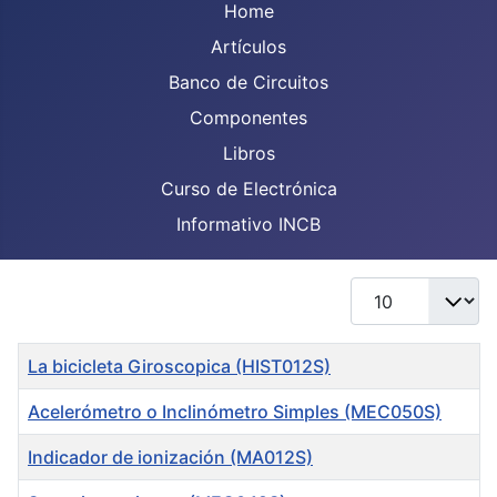
Home
Artículos
Banco de Circuitos
Componentes
Libros
Curso de Electrónica
Informativo INCB
Display #
Title
La bicicleta Giroscopica (HIST012S)
Acelerómetro o Inclinómetro Simples (MEC050S)
Indicador de ionización (MA012S)