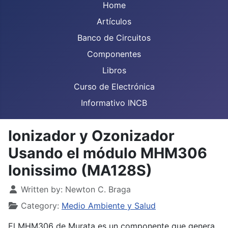
Home
Artículos
Banco de Circuitos
Componentes
Libros
Curso de Electrónica
Informativo INCB
Ionizador y Ozonizador
Usando el módulo MHM306
Ionissimo (MA128S)
Details
Written by:
Newton C. Braga
Category:
Medio Ambiente y Salud
El MHM306 de Murata es un componente que genera