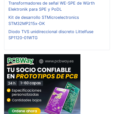
Transformadores de señal WE-SPE de Würth
Elektronik para SPE y PoDL
Kit de desarrollo STMicroelectronics
STM32MP215x-DK
Diodo TVS unidireccional discreto Littelfuse
SP1120-01WTG