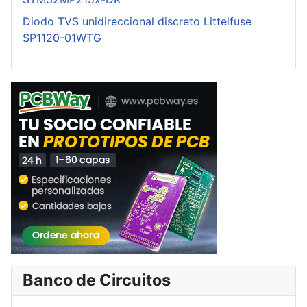
Diodo TVS unidireccional discreto Littelfuse
SP1120-01WTG
Banco de Circuitos