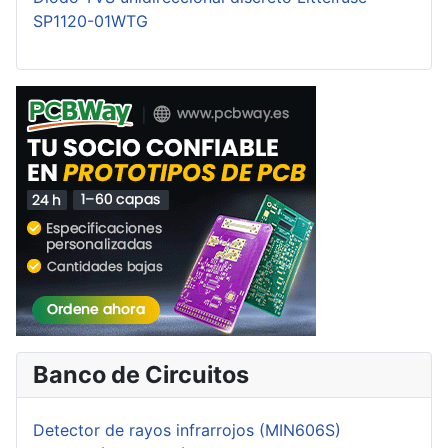
SP1120-01WTG
Banco de Circuitos
Detector de rayos infrarrojos (MIN606S)