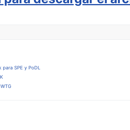
k para SPE y PoDL
DK
01WTG