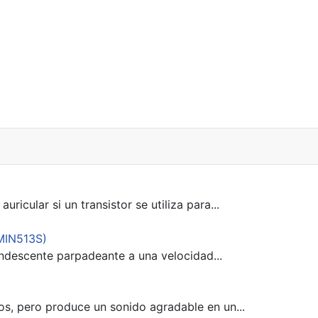
ular si un transistor se utiliza para...
(MIN513S)
ndescente parpadeante a una velocidad...
os, pero produce un sonido agradable en un...