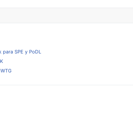
k para SPE y PoDL
DK
01WTG