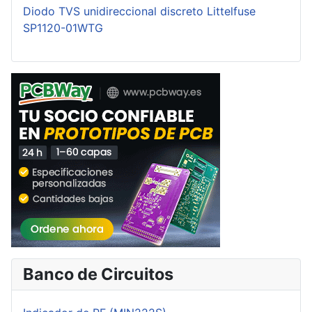
Diodo TVS unidireccional discreto Littelfuse
SP1120-01WTG
Banco de Circuitos