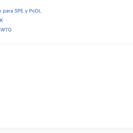
k para SPE y PoDL
DK
01WTG