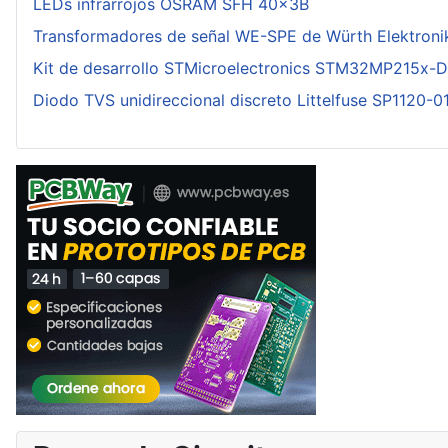
LEDs infrarrojos OSRAM SFH 40x3B
Transformadores de señal WE-SPE de Würth Elektroni
Kit de desarrollo STMicroelectronics STM32MP215x-
Diodo TVS unidireccional discreto Littelfuse SP1120-