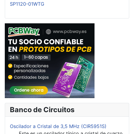
SP1120-01WTG
Banco de Circuitos
Oscilador a Cristal de 3,5 MHz (CIR5951S)
Este es un oscilador típico a cristal de cuarzo