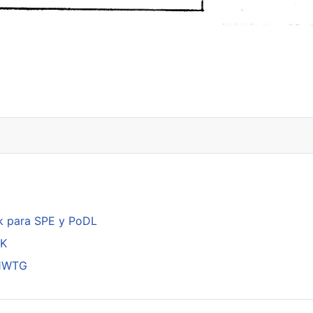
k para SPE y PoDL
DK
01WTG