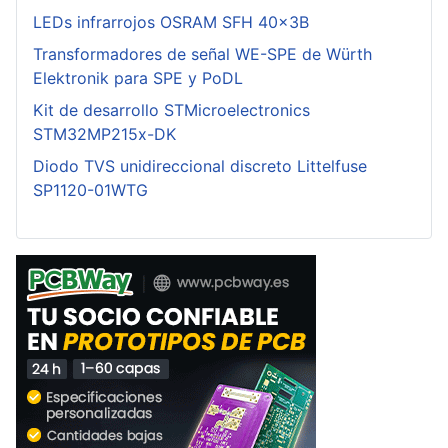
LEDs infrarrojos OSRAM SFH 40x3B
Transformadores de señal WE-SPE de Würth
Elektronik para SPE y PoDL
Kit de desarrollo STMicroelectronics
STM32MP215x-DK
Diodo TVS unidireccional discreto Littelfuse
SP1120-01WTG