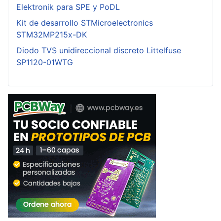
Elektronik para SPE y PoDL
Kit de desarrollo STMicroelectronics
STM32MP215x-DK
Diodo TVS unidireccional discreto Littelfuse
SP1120-01WTG