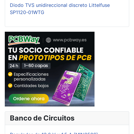
Diodo TVS unidireccional discreto Littelfuse
SP1120-01WTG
Banco de Circuitos